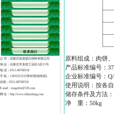
联系我们
原料组成：肉饼、
公 司：石家庄双虎蛋白饲料有限公司
地 址：石家庄市东郊工业区A区11号
产品标准编号：
37
电 话：0311-80768518
企业标准编号：
Q/
手 机：13832313132李经理(销售部)
传真：0311-80768518
使用说明：按各自
E-mail：
rougufen@126.com
储存条件及方法：
网 址：http://www.siliaochang.com
净
重：
50kg