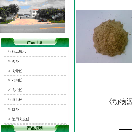
产品世界
※
精品展示
※
肉 粉
※
肉骨粉
※
鸡肉粉
※
肉松粉
※
羽毛粉
《动物
※
血 粉
※
蟹用肉皮丝
产品原料